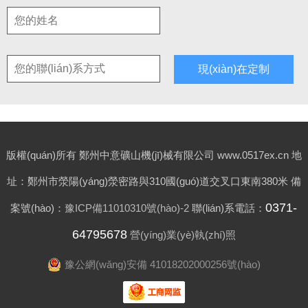
現(xiàn)在定制
版權(quán)所有 鄭州中意礦山機(jī)械有限公司 www.0517ex.cn 地
址：鄭州市滎陽(yáng)滎密路與310國(guó)道交叉口東南380米 備
0371-
案號(hào)：
豫ICP備11010310號(hào)-2
聯(lián)系電話：
64795678
營(yíng)業(yè)執(zhí)照
豫公網(wǎng)安備 41018202000256號(hào)