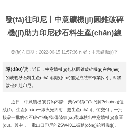
發(fā)往印尼丨中意礦機(jī)圓錐破碎
機(jī)助力印尼砂石料生產(chǎn)線
發(fā)布日期：2022-06-15 11:57:36 作者：中意礦機(jī)辛
導(dǎo)讀
：近日，中意礦機(jī)包括圓錐破碎機(jī)在內(nèi)
的成套砂石料生產(chǎn)線設(shè)備完成裝車作業(yè)，即將
啟程奔赴印尼。
近日，中意礦機(jī)簽約不斷，業(yè)績(jī)?cè)賱?chuàng)佳
績(jī)。生產(chǎn)一線火光四射，趕生產(chǎn)、忙交付，一批
接著一批的砂石破碎制砂裝備陸續(xù)裝車駛出中意礦機(jī)廠區
(qū)。其中，一批出口印尼的ZSW4911振動(dòng)給料機(jī)、