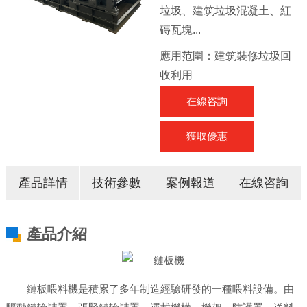
垃圾、建筑垃圾混凝土、紅
磚瓦塊...
應用范圍：建筑裝修垃圾回
收利用
在線咨詢
獲取優惠
產品
詳情
技術
參數
案例
報道
在線
咨詢
產品介紹
鏈板喂料機是積累了多年制造經驗研發的一種喂料設備。由