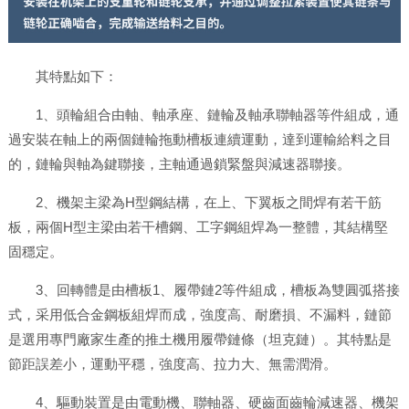
其特點如下：
1、頭輪組合由軸、軸承座、鏈輪及軸承聯軸器等件組成，通
過安裝在軸上的兩個鏈輪拖動槽板連續運動，達到運輸給料之目
的，鏈輪與軸為鍵聯接，主軸通過鎖緊盤與減速器聯接。
2、機架主梁為H型鋼結構，在上、下翼板之間焊有若干筋
板，兩個H型主梁由若干槽鋼、工字鋼組焊為一整體，其結構堅
固穩定。
3、回轉體是由槽板1、履帶鏈2等件組成，槽板為雙圓弧搭接
式，采用低合金鋼板組焊而成，強度高、耐磨損、不漏料，鏈節
是選用專門廠家生產的推土機用履帶鏈條（坦克鏈）。其特點是
節距誤差小，運動平穩，強度高、拉力大、無需潤滑。
4、驅動裝置是由電動機、聯軸器、硬齒面齒輪減速器、機架