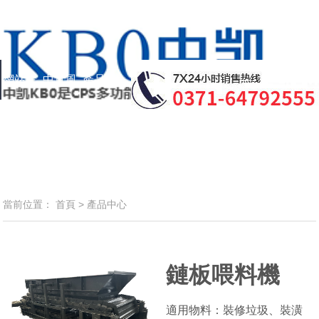
網站主
中意風
產品中
頁
采
心
企業動
成功案
國際貿
服務中
聯系我
態
例
易
心
們
當前位置：
首頁
>
產品中心
鏈板喂料機
適用物料：裝修垃圾、裝潢