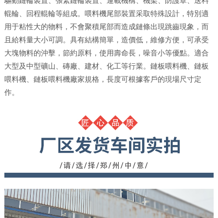
驅動鏈輪裝置、張緊鏈輪裝置、運載機構、機架、防護罩、送料
輥輪、回程輥輪等組成。喂料機尾部裝置采取特殊設計，特別適
用于粘性大的物料，不會聚積尾部而造成鏈條出現跳齒現象，而
且給料量大小可調。具有結構簡單，造價低，維修方便，可承受
大塊物料的沖擊，節約原料，使用壽命長，噪音小等優點。適合
大型及中型礦山、磚廠、建材、化工等行業。鏈板喂料機、鏈板
喂料機、鏈板喂料機廠家規格，長度可根據客戶的現場尺寸定
作。